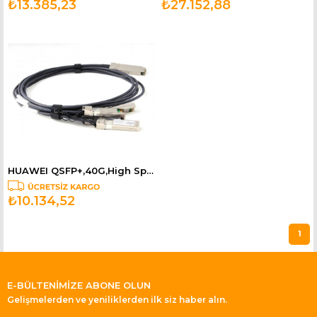
₺13.385,23
₺27.152,88
HUAWEI QSFP+,40G,High Speed Direct-attach Cables,3m,QSFP+38M,CC8P0.32B(S),QSFP+ QSFP-40G-CU3M
₺10.134,52
1
E-BÜLTENİMİZE ABONE OLUN
Gelişmelerden ve yeniliklerden ilk siz haber alın.