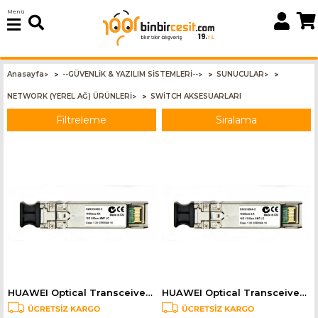
Menü
Anasayfa
--GÜVENLİK & YAZILIM SİSTEMLERİ--
SUNUCULAR
>
>
>
NETWORK (YEREL AĞ) ÜRÜNLERİ
SWİTCH AKSESUARLARI
>
Filtreleme
Sıralama
HUAWEI Optical Transceiver,SFP+,10G,Multi-mode Module(850nm,0.3km,LC) OMXD30000
HUAWEI Optical Transceiver,SFP+,10G,Single-mode Module(1310nm,10km,LC) OSX010000