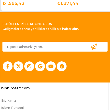
₺1.585,42
₺1.871,44
E-BÜLTENİMİZE ABONE OLUN
Gelişmelerden ve yeniliklerden ilk siz haber alın.
binbircesit.com
Biz kimiz
İşlem Rehberi