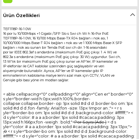
Ürün Özellikleri
TEF1118P-16-1 0W
16 por lu 10/100Mbps +1 Gigabi /SFP Slo s Swi ch Wi h 16-Por PoE
TEF1118P-16-1 0W, 16 10/100 Mbps Base-TX RJ4 bağlan ı nok ası, 1
10/100/1000 Mbps Base-T RJ4 bağlan ı nok ası ve 1 1000 Mbps Base-X SFP
bağlan ı nok ası sunan bir Tenda PoE swi ch dir. 1-16 arasındaki
por lar IEEE 802.3af s andardına (maksimum PoE güç çıkışı: 1 .4 W) ve
802.3a s andardına (maksimum PoE güç çıkışı: 30 W) uygundur. Swi ch,
13 W'lık bir maksimum PoE güç çıkışı sunar ve AP'ler, IP kameralar ve
IP elefonlar ile CAT kablolar üzerinden güç sağlayabilir ve veri
alışverişinde bulunabilir. Ayrıca, AP'ler ve IP kameralar gibi IP
erminallerinin kablolama maliye lerini azal mak için CCTV, VLAN ve
Genişle gibi basi yöne im modları sağlar.
< able cellspacing="0" cellpadding="0" align="Cen er" border="0"
s yle="border-wid h:0px;wid h:100%;border-
collapse:collapse;border- op: 1px solid #d d d ;border-bo om: 1px
solid #d d d ;fon -family: Arial;fon -size: 13px !impor an ;"> < r s
yle="border-bo om: 1px solid #d d d ;background-color: #ffffff;"> <
d s yle="color: # a a a;border: 1px solid #cacaca;padding: 3px
13px;wid h:166px;fon -weigh : bold;">
Por Sayısı (Ade )
< d s
yle="color: # a a a;border: 1px solid #cacaca;padding: 3px 13px;">
,0
< r s yle="border-bo om: 1px solid #d d d ;background-color:
#ffffff;"> < d s yle="color: # a a a;border: 1px solid #cacaca;padding: