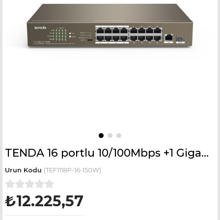
TENDA 16 portlu 10/100Mbps +1 Gigabit/SFP Slots Switch With 16-Port PoE TEF1118P-16-150W
(TEF1118P-16-150W)
₺12.225,57