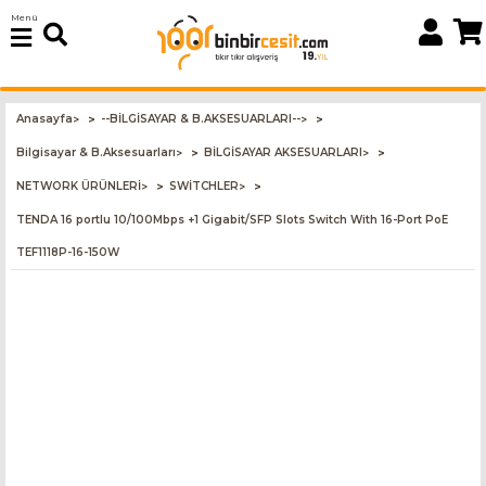
Menü
Anasayfa
--BİLGİSAYAR & B.AKSESUARLARI--
>
>
Bilgisayar & B.Aksesuarları
BİLGİSAYAR AKSESUARLARI
>
>
NETWORK ÜRÜNLERİ
SWİTCHLER
>
>
TENDA 16 portlu 10/100Mbps +1 Gigabit/SFP Slots Switch With 16-Port PoE
TEF1118P-16-150W