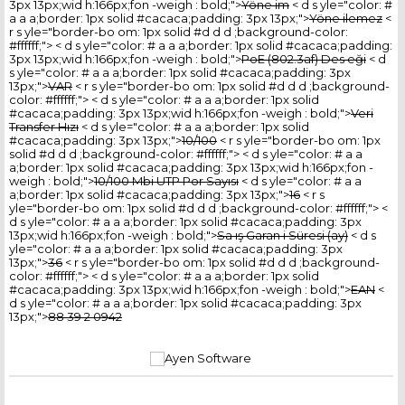
3px 13px;wid h:166px;fon -weigh : bold;">
Yöne im
< d s yle="color: #
a a a;border: 1px solid #cacaca;padding: 3px 13px;">
Yöne ilemez
<
r s yle="border-bo om: 1px solid #d d d ;background-color:
#ffffff;"> < d s yle="color: # a a a;border: 1px solid #cacaca;padding:
3px 13px;wid h:166px;fon -weigh : bold;">
PoE (802.3af) Des eği
< d
s yle="color: # a a a;border: 1px solid #cacaca;padding: 3px
13px;">
VAR
< r s yle="border-bo om: 1px solid #d d d ;background-
color: #ffffff;"> < d s yle="color: # a a a;border: 1px solid
#cacaca;padding: 3px 13px;wid h:166px;fon -weigh : bold;">
Veri
Transfer Hızı
< d s yle="color: # a a a;border: 1px solid
#cacaca;padding: 3px 13px;">
10/100
< r s yle="border-bo om: 1px
solid #d d d ;background-color: #ffffff;"> < d s yle="color: # a a
a;border: 1px solid #cacaca;padding: 3px 13px;wid h:166px;fon -
weigh : bold;">
10/100 Mbi UTP Por Sayısı
< d s yle="color: # a a
a;border: 1px solid #cacaca;padding: 3px 13px;">
16
< r s
yle="border-bo om: 1px solid #d d d ;background-color: #ffffff;"> <
d s yle="color: # a a a;border: 1px solid #cacaca;padding: 3px
13px;wid h:166px;fon -weigh : bold;">
Sa ış Garan i Süresi (ay)
< d s
yle="color: # a a a;border: 1px solid #cacaca;padding: 3px
13px;">
36
< r s yle="border-bo om: 1px solid #d d d ;background-
color: #ffffff;"> < d s yle="color: # a a a;border: 1px solid
#cacaca;padding: 3px 13px;wid h:166px;fon -weigh : bold;">
EAN
<
d s yle="color: # a a a;border: 1px solid #cacaca;padding: 3px
13px;">
88 39 2 0942