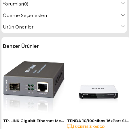
Yorumlar
(0)
Ödeme Seçenekleri
Ürün Önerileri
Benzer Ürünler
M Switch TEG1024D
TP-LINK Gigabit Ethernet Medya Dönüştürücü MC220L
TENDA 10/100Mbps 16xPort Siyah-Beyaz Masaüstü Switch S16