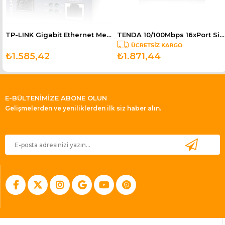
TP-LINK Gigabit Ethernet Medya Dönüştürücü MC220L
TENDA 10/100Mbps 16xPort Siyah-Beyaz Masaüstü Switch S16
₺1.585,42
₺1.871,44
E-BÜLTENİMİZE ABONE OLUN
Gelişmelerden ve yeniliklerden ilk siz haber alın.