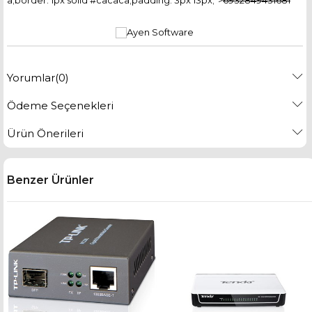
a;border: 1px solid #cacaca;padding: 3px 13px;">
6932849431681
Yorumlar
(0)
Ödeme Seçenekleri
Ürün Önerileri
Benzer Ürünler