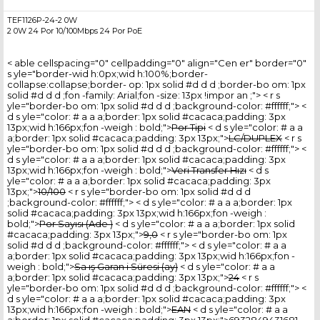
TEF1126P-24-2 0W
2 0W 24 Por 10/100Mbps 24 Por PoE
< able cellspacing="0" cellpadding="0" align="Cen er" border="0"
s yle="border-wid h:0px;wid h:100%;border-
collapse:collapse;border- op: 1px solid #d d d ;border-bo om: 1px
solid #d d d ;fon -family: Arial;fon -size: 13px !impor an ;"> < r s
yle="border-bo om: 1px solid #d d d ;background-color: #ffffff;"> <
d s yle="color: # a a a;border: 1px solid #cacaca;padding: 3px
13px;wid h:166px;fon -weigh : bold;">
Por Tipi
< d s yle="color: # a a
a;border: 1px solid #cacaca;padding: 3px 13px;">
LC/DUPLEX
< r s
yle="border-bo om: 1px solid #d d d ;background-color: #ffffff;"> <
d s yle="color: # a a a;border: 1px solid #cacaca;padding: 3px
13px;wid h:166px;fon -weigh : bold;">
Veri Transfer Hızı
< d s
yle="color: # a a a;border: 1px solid #cacaca;padding: 3px
13px;">
10/100
< r s yle="border-bo om: 1px solid #d d d
;background-color: #ffffff;"> < d s yle="color: # a a a;border: 1px
solid #cacaca;padding: 3px 13px;wid h:166px;fon -weigh :
bold;">
Por Sayısı (Ade )
< d s yle="color: # a a a;border: 1px solid
#cacaca;padding: 3px 13px;">
9,0
< r s yle="border-bo om: 1px
solid #d d d ;background-color: #ffffff;"> < d s yle="color: # a a
a;border: 1px solid #cacaca;padding: 3px 13px;wid h:166px;fon -
weigh : bold;">
Sa ış Garan i Süresi (ay)
< d s yle="color: # a a
a;border: 1px solid #cacaca;padding: 3px 13px;">
24
< r s
yle="border-bo om: 1px solid #d d d ;background-color: #ffffff;"> <
d s yle="color: # a a a;border: 1px solid #cacaca;padding: 3px
13px;wid h:166px;fon -weigh : bold;">
EAN
< d s yle="color: # a a