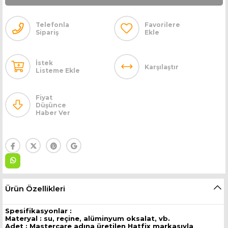
Telefonla
Favorilere
Sipariş
Ekle
İstek
Karşılaştır
Listeme Ekle
Fiyat
Düşünce
Haber Ver
Ürün Özellikleri
Spesifikasyonlar :
Materyal : su, reçine, alüminyum oksalat, vb.
Adet : Mastercare adına üretilen Hatfix markasıyla