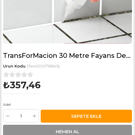
TransForMacion 30 Metre Fayans Derz Mutfak Banyo Beyaz Dolgu Macunu
(7440000716845)
₺357,46
Adet