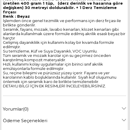
üretilen 400 gram 1 tüp, (derz derinlik ve hasarına göre
değişken) 30 metreyi doldurabilir. + 1 Derz Temizleme
fırçası
Renk : Beyaz
İşlemden önce genel tezmilik ve performans için derz fırçası ile
birlikte gönderilir.
Seramik, fayans, mozaik, lavabo kenarları, klozet kenarları gibi
alanlarda kullanılmak üzere formüle edilmiş akrilik esaslı beyaz bir
harçtır
Gelişmiş dayanıklılık için kullanımı kolay bir kıvamda formüle
edilmiştir.
Su temizleme, Küf ve Suya Dayanıklı, VOC Uyumlu.
Tüm seramik ve mozaik karolar için su geçirmez önceden
karıştırılmış kompozit materyaldir.
Hızlı, kullanımı kolay uygulamalar için birinci sınıf akrilik
emülsiyonlarla formüle edilmiştir.
Su, reçine bileşimi ve pürüzsüz yüzey içerir. Fayans ve yer
karolarının kablo boşluklarında kullanılır. Siyah küf oluşumunu
önlemek için seramik karo ile birlikte temizlenebilir.
DETAYLI BİLGİ İÇİN EK RESİMLERİ İNCELEYEBİLİRSİNİZ.
Yorumlar
(0)
Ödeme Seçenekleri