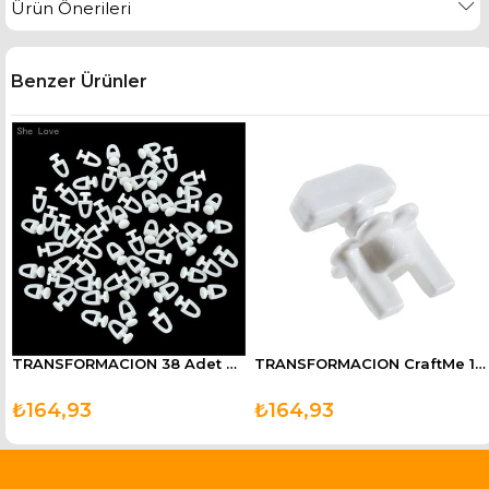
Ürün Önerileri
Benzer Ürünler
anım Sızdırmazlık Bandı
TRANSFORMACION 38 Adet Dikmeli Perde Korniş Düğmesi
TRANSFORMACION CraftMe 12 Adet Perde Korniş Finali Sonu
₺164,93
₺164,93