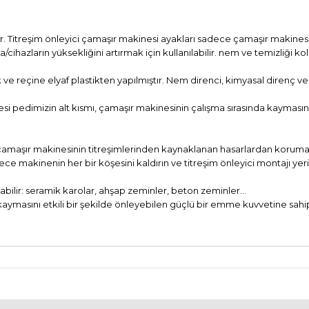
tir. Titreşim önleyici çamaşır makinesi ayakları sadece çamaşır makine
azların yüksekliğini artırmak için kullanılabilir. nem ve temizliği kolay
 ve reçine elyaf plastikten yapılmıştır. Nem direnci, kimyasal direnç ve
i pedimizin alt kısmı, çamaşır makinesinin çalışma sırasında kaymasın
çamaşır makinesinin titreşimlerinden kaynaklanan hasarlardan korumak 
ece makinenin her bir köşesini kaldırın ve titreşim önleyici montajı yer
labilir: seramik karolar, ahşap zeminler, beton zeminler…
kaymasını etkili bir şekilde önleyebilen güçlü bir emme kuvvetine sahip