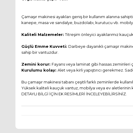
Çamaşır makinesi ayakları geniş bir kullanım alanına sahip
kanepe, masa ve sandalye, buzdolabı, kurutucu vb. mobilya/cih
Kaliteli Malzemeler:
Titreşim önleyici ayaklarımız kauçuk
Güçlü Emme Kuvveti:
Darbeye dayanıklı çamaşır makines
sahip bir vantuzdur.
Zemini korur:
Fayans veya laminat gibi hassas zeminleri 
Kurulumu kolay:
Alet veya kirli yapıştırıcı gerekmez. Sad
Bu çamaşır makinesi tabanı çeşitli farklı zeminlerde kullanı
Yüksek kaliteli kauçuk vantuz, mobilya veya ev aletlerinin 
DETAYLI BİLGİ İÇİN EK RESİMLERİ İNCELEYEBİLİRSİNİZ.