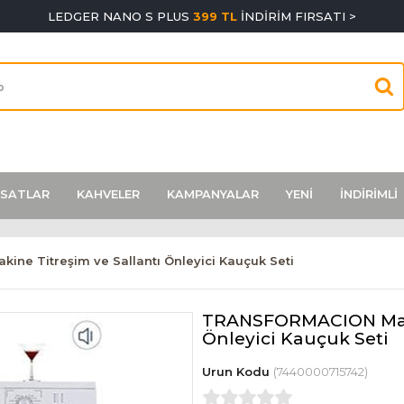
LEDGER NANO S PLUS
399 TL
İNDİRİM FIRSATI >
RSATLAR
KAHVELER
KAMPANYALAR
YENİ
İNDİRİMLİ
ne Titreşim ve Sallantı Önleyici Kauçuk Seti
TRANSFORMACION Major
Önleyici Kauçuk Seti
(7440000715742)