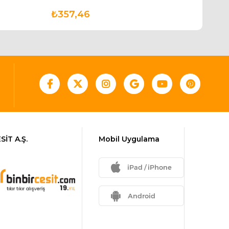
₺357,46
₺27
SİT A.Ş.
Mobil Uygulama