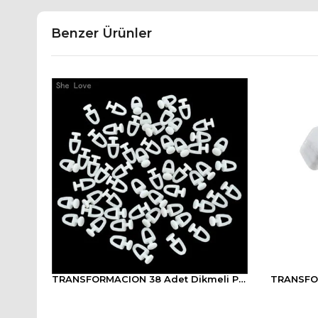
Benzer Ürünler
TRANSFORMACION Flexia Su Geçirmez Sonsuz Alanda Kullanım Sızdırmazlık Bandı
TRANSFORMACION 38 Adet Dikmeli Perde Korniş Düğmesi