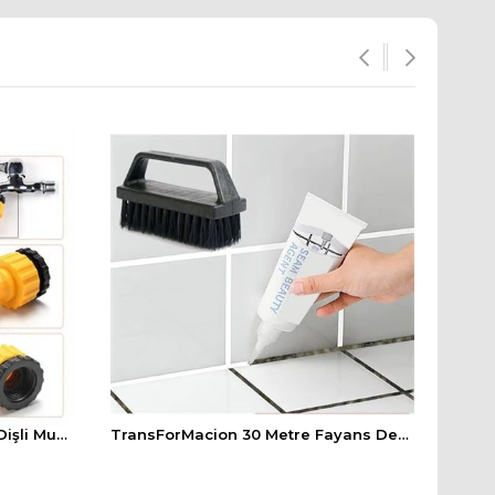
TRANSFORMACION 1/2 Vidalı Dişli Musluk Sonu Hortum Bağlantı Konnektörü
TransForMacion 30 Metre Fayans Derz Mutfak Banyo Beyaz Dolgu Macunu