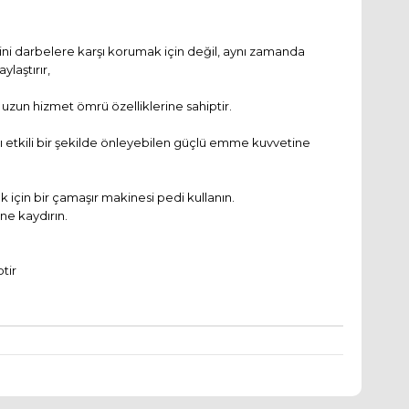
sini darbelere karşı korumak için değil, aynı zamanda
laştırır,
 uzun hizmet ömrü özelliklerine sahiptir.
ı etkili bir şekilde önleyebilen güçlü emme kuvvetine
için bir çamaşır makinesi pedi kullanın.
ine kaydırın.
tir